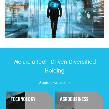
We are a Tech-Driven Diversified
Holding
Sectors we are in:
TECHNOLOGY
AGROBUSINESS