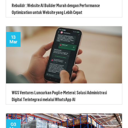
Rebuildr : Website AI Builder Murah dengan Performance
Optimization untuk Website yang Lebih Cepat
13
Mar
WGS Ventures Luncurkan Pagii e-Meterai: Solusi Administrasi
Digital Terintegrasi melalui WhatsApp AI
03