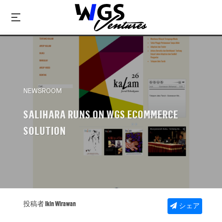
NEWSROOM
SALIHARA RUNS ON WGS ECOMMERCE
SOLUTION
投稿者 Ikin Wirawan
シェア