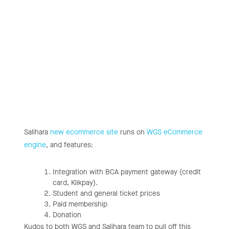
Salihara
new ecommerce site
runs on
WGS eCommerce
engine
, and features:
Integration with BCA payment gateway (credit
card, Klikpay).
Student and general ticket prices
Paid membership
Donation
Kudos to both WGS and Salihara team to pull off this