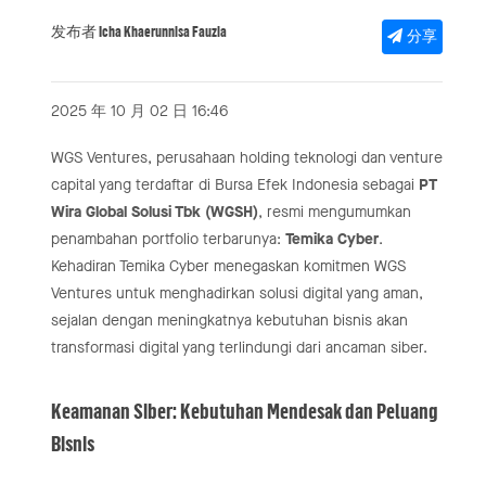
发布者 Icha Khaerunnisa Fauzia
分享
2025 年 10 月 02 日 16:46
WGS Ventures, perusahaan holding teknologi dan venture
capital yang terdaftar di Bursa Efek Indonesia sebagai
PT
Wira Global Solusi Tbk (WGSH)
, resmi mengumumkan
penambahan portfolio terbarunya:
Temika Cyber
.
Kehadiran Temika Cyber menegaskan komitmen WGS
Ventures untuk menghadirkan solusi digital yang aman,
sejalan dengan meningkatnya kebutuhan bisnis akan
transformasi digital yang terlindungi dari ancaman siber.
Keamanan Siber: Kebutuhan Mendesak dan Peluang
Bisnis