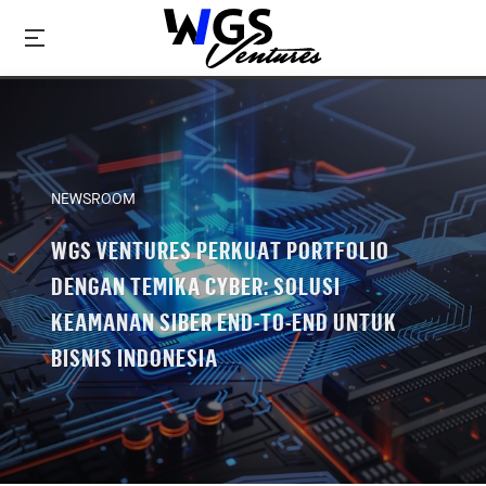
NEWSROOM
WGS VENTURES PERKUAT PORTFOLIO
DENGAN TEMIKA CYBER: SOLUSI
KEAMANAN SIBER END-TO-END UNTUK
BISNIS INDONESIA