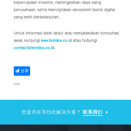
kepercayaan investor, meningkatkan daya saing
perusahaan, serta menciptakan ekosistem bisnis digital
yang lebih berkelanjutan.
Untuk informasi lebih lanjut atau menjadwalkan konsultasi
awal, kunjungi
www.temika.co.id
atau hubungi
contact@temika.co.id
.
分享
***
您是否在寻找此解决方案？
联系我们