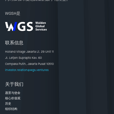
WGSH是
联系信息
Holland Village Jakarta Lt. 29 Unit 11
Jl. Letjen Suprapto Kav. 60
Cempaka Putih, Jakarta Pusat 10510
investor.relation@wgs.ventures
关于我们
愿景与使命
核心价值观
历史
组织结构