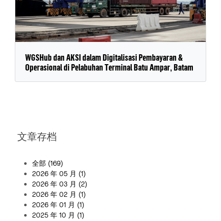
WGSHub dan AKSI dalam Digitalisasi Pembayaran &
Operasional di Pelabuhan Terminal Batu Ampar, Batam
文章存档
全部
(169)
2026 年 05 月
(1)
2026 年 03 月
(2)
2026 年 02 月
(1)
2026 年 01 月
(1)
2025 年 10 月
(1)