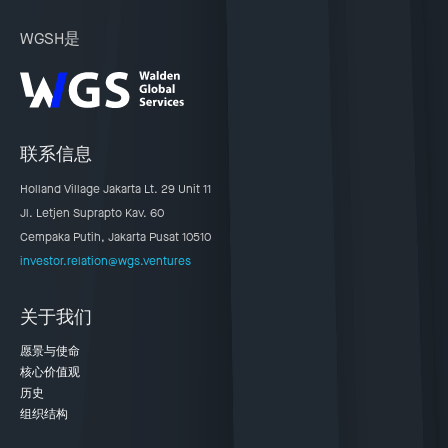
WGSH是
联系信息
Holland Village Jakarta Lt. 29 Unit 11
Jl. Letjen Suprapto Kav. 60
Cempaka Putih, Jakarta Pusat 10510
investor.relation@wgs.ventures
关于我们
愿景与使命
核心价值观
历史
组织结构