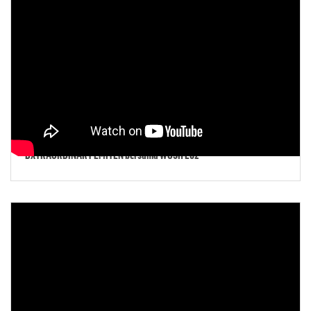
DXTRAORDINARY EMITEN bersama WGSH E02